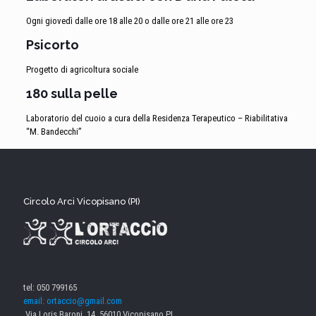
Ogni giovedì dalle ore 18 alle 20 o dalle ore 21 alle ore 23
Psicorto
Progetto di agricoltura sociale
180 sulla pelle
Laboratorio del cuoio a cura della Residenza Terapeutico – Riabilitativa
“M. Bandecchi”
Circolo Arci Vicopisano (PI)
tel: 050 799165
email: ortaccio@gmail.com
Via Loris Baroni, 14, 56010 Vicopisano PI