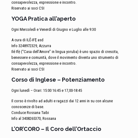
consapevolezza, espressione e incontro.
Riservato ai soci CSI
YOGA Pratica all’aperto
Ogni Mercoledì e Venerdì di Giugno e Luglio alle 9:30
A cura di ILÊ-IFẸ̀ asd
Info 3248972329, Azzurra
Ilé Ifẹ̀ (“Casa dell’Amore” in lingua yoruba) è uno spazio di crescita,
benessere e comunità, dove il movimento diventa uno strumento di
consapevolezza, espressione e incontro.
Riservato ai soci CSI
Corso di Inglese – Potenziamento
Ogni lunedì – Orari: 15:00 16:45 e 17,00-18:45
Il corso è rivolto ad adulti e ragazzi dai 12 anni in su con alcune
conoscenze di base.
Conduce Rossana Taibi
Info al 3408265370, Rossana
L’OR’CORO – Il Coro dell’Ortaccio