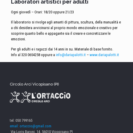
Laboratori artistici per adulti
Ogni giovedì – Orari: 18/20 oppure 21/23
Il laboratorio si rivolge agli amanti di pittura, scultura, della manualità e
a chi desidera avvicinarsi al proprio mondo emozionale e creativo per
scoprire quanto bello e appagante sia il creare e concretizzare le
emozioni.
Per gli adulti e i ragazzi dai 14 anni in su. Materiale di base fornito.
Info al 320 0654258 oppure a
info@dariapalotti.it
–
www.dariapalotti.it
Circolo Arci Vicopisano (PI)
tel: 050 799165
email: ortaccio@gmail.com
Via Loris Baroni, 14, 56010 Vicopisano PI